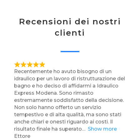
Recensioni dei nostri
clienti
R
Recentemente ho avuto bisogno di un
a
idraulico per un lavoro di ristrutturazione del
t
bagno e ho deciso di affidarmi a Idraulico
e
Express Modena. Sono rimasto
d
estremamente soddisfatto della decisione.
5
Non solo hanno offerto un servizio
,
tempestivo e di alta qualità, ma sono stati
0
anche chiari e onesti riguardo ai costi. Il
o
risultato finale ha superato
Show more
u
Ettore
t