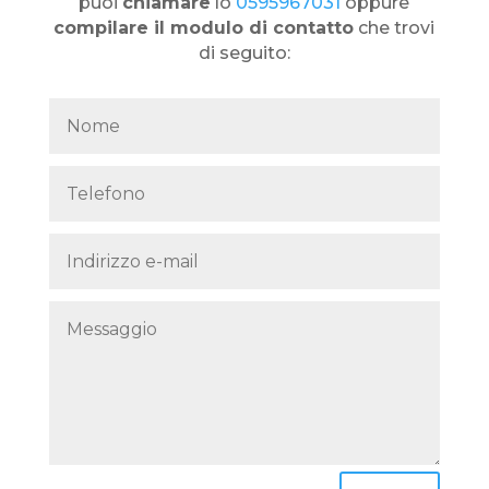
puoi
chiamare
lo
0595967031
oppure
compilare il modulo di contatto
che trovi
di seguito: