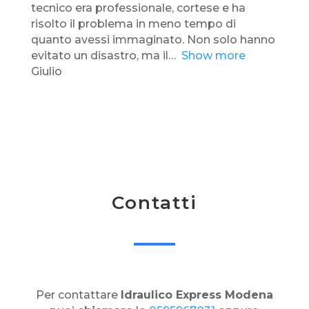
5
tecnico era professionale, cortese e ha
,
risolto il problema in meno tempo di
0
quanto avessi immaginato. Non solo hanno
o
evitato un disastro, ma il
Show more
u
Giulio
t
o
f
5
Contatti
Per contattare
Idraulico Express Modena