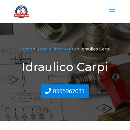
Home
»
Zone di intervento
»
Idraulico Carpi
Idraulico Carpi
0595967031