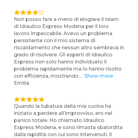
o
f
R
Non posso fare a meno di elogiare il team
5
a
di Idraulico Express Modena per il loro
t
lavoro impeccabile. Avevo un problema
e
persistente con il mio sistema di
d
riscaldamento che nessun altro sembrava in
4
grado di risolvere. Gli esperti di Idraulico
,
Express non solo hanno individuato il
0
problema rapidamente ma lo hanno risolto
o
con efficienza, mostrando
Show more
u
Emilia
t
o
f
R
Quando la tubatura della mia cucina ha
5
a
iniziato a perdere all’improvviso, ero nel
t
panico totale. Ho chiamato Idraulico
e
Express Modena, e sono rimasta sbalordita
d
dalla rapidità con cui sono intervenuti. Il