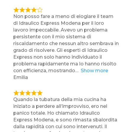
o
f
R
Non posso fare a meno di elogiare il team
5
a
di Idraulico Express Modena per il loro
t
lavoro impeccabile. Avevo un problema
e
persistente con il mio sistema di
d
riscaldamento che nessun altro sembrava in
4
grado di risolvere. Gli esperti di Idraulico
,
Express non solo hanno individuato il
0
problema rapidamente ma lo hanno risolto
o
con efficienza, mostrando
Show more
u
Emilia
t
o
f
R
Quando la tubatura della mia cucina ha
5
a
iniziato a perdere all’improvviso, ero nel
t
panico totale. Ho chiamato Idraulico
e
Express Modena, e sono rimasta sbalordita
d
dalla rapidità con cui sono intervenuti. Il
5