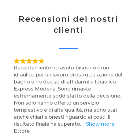
Recensioni dei nostri
clienti
R
Recentemente ho avuto bisogno di un
a
idraulico per un lavoro di ristrutturazione del
t
bagno e ho deciso di affidarmi a Idraulico
e
Express Modena. Sono rimasto
d
estremamente soddisfatto della decisione.
5
Non solo hanno offerto un servizio
,
tempestivo e di alta qualità, ma sono stati
0
anche chiari e onesti riguardo ai costi. Il
o
risultato finale ha superato
Show more
u
Ettore
t