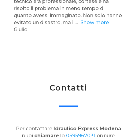
tecnico era professionale, cortese e ha
,
risolto il problema in meno tempo di
0
quanto avessi immaginato. Non solo hanno
o
evitato un disastro, ma il
Show more
u
Giulio
t
o
f
5
Contatti
Per contattare
Idraulico Express Modena
puoi
chiamare
lo
0595967031
oppure